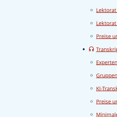
Lektorat
Lektorat
Preise u
Transkri
Experten
Gruppen
KI-Trans
Preise u
Minimale