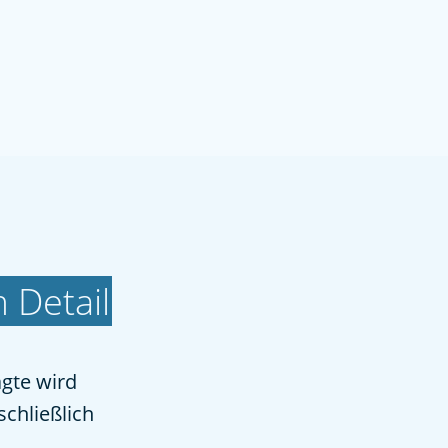
m Detail
agte wird
schließlich