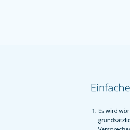
Einfache
Es wird wört
grundsätzli
Verspreche