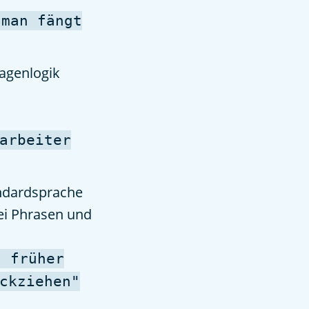
 man fängt
sagenlogik
arbeiter
andardsprache
ei Phrasen und
s früher
ckziehen"