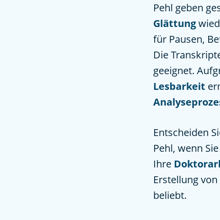
Pehl geben ge
Glättung
wiede
für Pausen, B
Die Transkript
geeignet. Aufg
Lesbarkeit
er
Analyseproze
Entscheiden Si
Pehl, wenn Sie
Ihre
Doktorar
Erstellung von
beliebt.