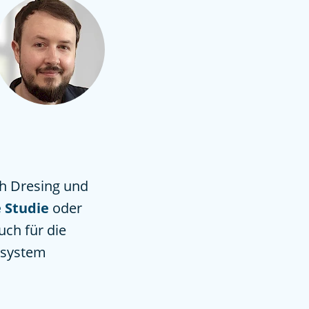
ch Dresing und
e Studie
oder
uch für die
lsystem