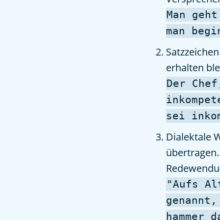
Man geht
man begi
Satzzeichen
erhalten ble
Der Chef
inkompet
sei inko
Dialektale 
übertragen.
Redewendu
"Aufs Al
genannt,
hammer d