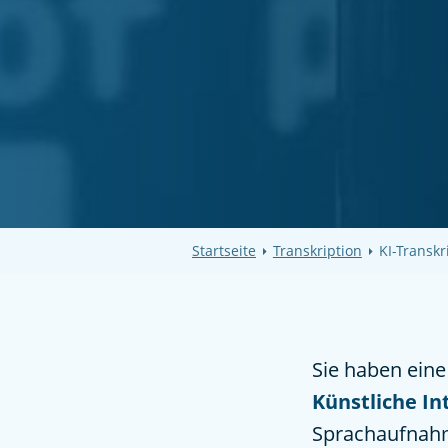
Startseite
Transkription
KI-Transkr
Sie haben ein
Künstliche In
Sprachaufnahm