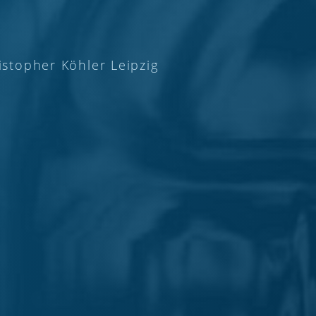
istopher Köhler Leipzig