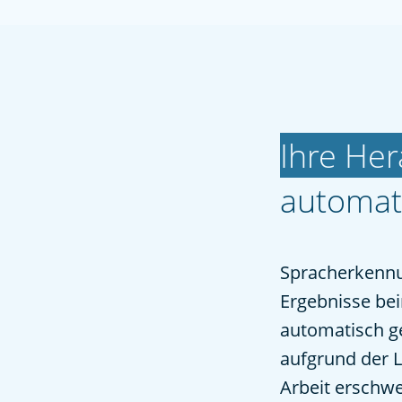
Ihre He
automati
Spracherkennun
Ergebnisse bei
automatisch ge
aufgrund der L
Arbeit erschw