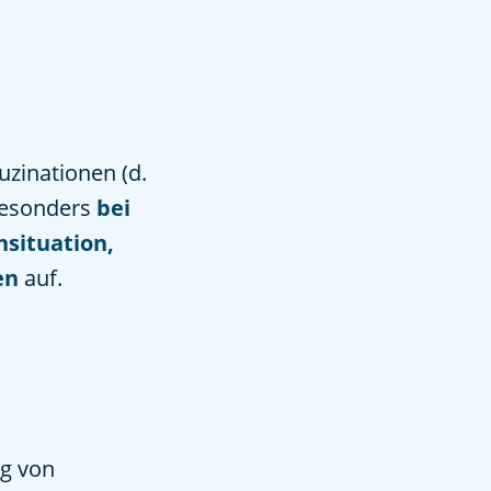
uzinationen (d.
besonders
bei
hsituation,
en
auf.
ng von