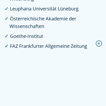
Leuphana Universität Lüneburg
Österreichische Akademie der
Wissenschaften
Goethe-Institut
FAZ Frankfurter Allgemeine Zeitung
Friedrich-Ebert-Stiftung e. V.
ZOiS – Zentrum für Osteuropa- und
internationale Studien
Stadt Leipzig
Stadtgeschichtliches Museum Leipzig
Archiv Bürgerbewegung Leipzig